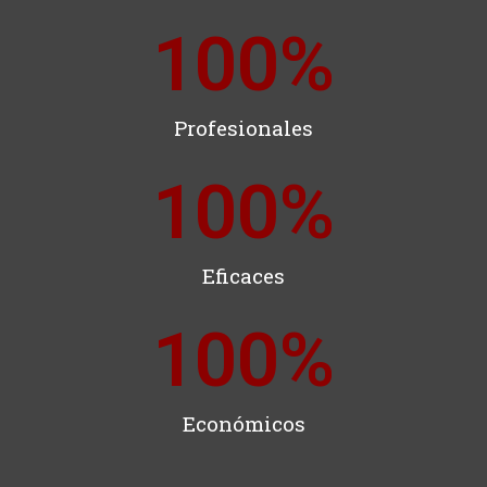
100
%
Profesionales
100
%
Eficaces
100
%
Económicos