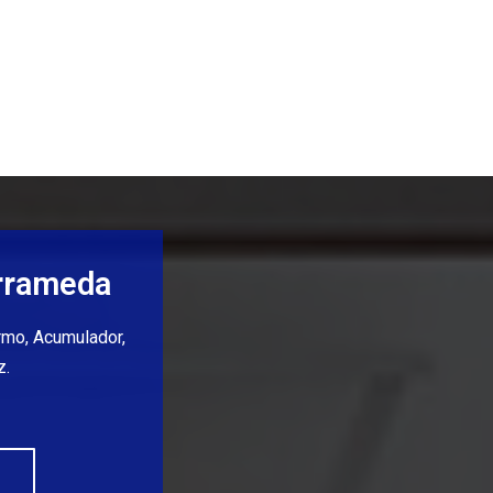
arrameda
ermo, Acumulador,
z.