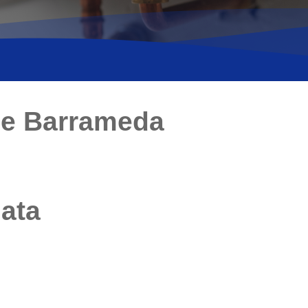
de Barrameda
iata