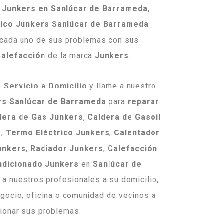
 Junkers en Sanlúcar de Barrameda
,
nico Junkers Sanlúcar de Barrameda
 cada uno de sus problemas con sus
Calefacción
de la marca
Junkers
.
o
Servicio a Domicilio
y llame a nuestro
rs Sanlúcar de Barrameda
para
reparar
dera de Gas Junkers
,
Caldera de Gasoil
s
,
Termo Eléctrico Junkers
,
Calentador
unkers
,
Radiador Junkers
,
Calefacción
ndicionado Junkers
en
Sanlúcar de
a nuestros profesionales a su domicilio,
egocio, oficina o comunidad de vecinos a
ionar sus problemas.