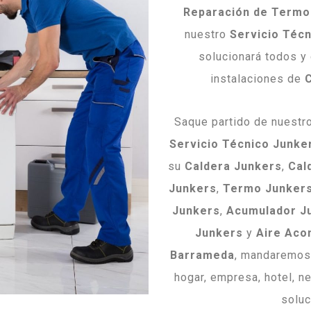
Reparación de Termo
nuestro
Servicio Téc
solucionará todos y
instalaciones de
Saque partido de nuestr
Servicio Técnico Junke
su
Caldera Junkers
,
Cal
Junkers
,
Termo Junker
Junkers
,
Acumulador J
Junkers
y
Aire Aco
Barrameda
, mandaremos 
hogar, empresa, hotel, n
soluc