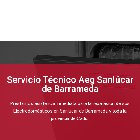
Servicio Técnico Aeg Sanlúcar
de Barrameda
Prestamos asistencia inmediata para la reparación de sus
Electrodomésticos en Sanlúcar de Barrameda y toda la
provincia de Cádiz.