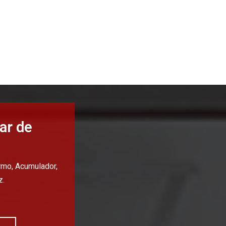
ar de
ermo, Acumulador,
z.