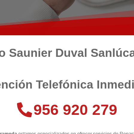
co Saunier Duval Sanlúc
nción Telefónica Inmed
956 920 279
arrameda
estamos especializados en ofrecer servicios de Repar