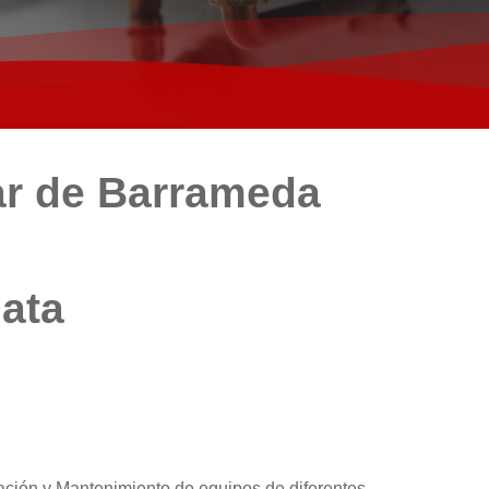
ar de Barrameda
iata
ación y Mantenimiento de equipos de diferentes